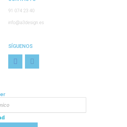
91 074 23 40
info@a3design.es
SÍGUENOS
ter
ad