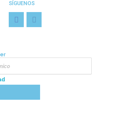
SÍGUENOS
ter
ad