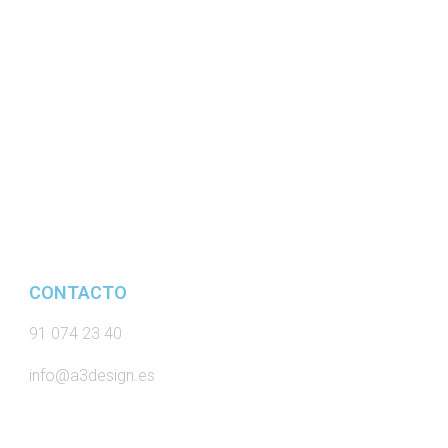
CONTACTO
91 074 23 40
info@a3design.es