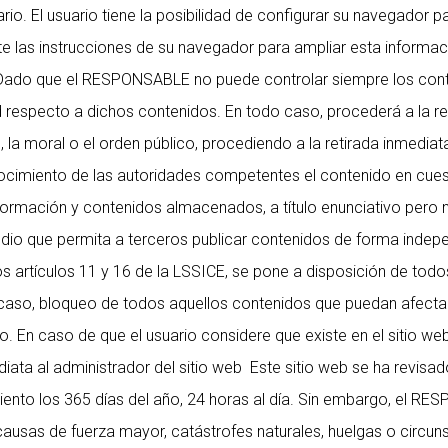
ario. El usuario tiene la posibilidad de configurar su navegador 
lte las instrucciones de su navegador para ampliar esta informaci
b. Dado que el RESPONSABLE no puede controlar siempre los cont
d respecto a dichos contenidos. En todo caso, procederá a la re
l, la moral o el orden público, procediendo a la retirada inmedia
cimiento de las autoridades competentes el contenido en cues
mación y contenidos almacenados, a título enunciativo pero no 
edio que permita a terceros publicar contenidos de forma inde
s artículos 11 y 16 de la LSSICE, se pone a disposición de todos
caso, bloqueo de todos aquellos contenidos que puedan afectar o
o. En caso de que el usuario considere que existe en el sitio w
ediata al administrador del sitio web Este sitio web se ha revi
miento los 365 días del año, 24 horas al día. Sin embargo, el RE
ausas de fuerza mayor, catástrofes naturales, huelgas o circu