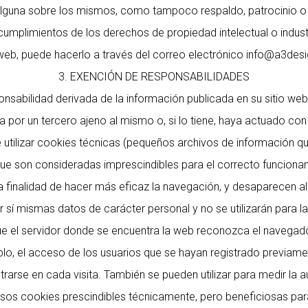
alguna sobre los mismos, como tampoco respaldo, patrocinio o
cumplimientos de los derechos de propiedad intelectual o indust
 web, puede hacerlo a través del correo electrónico info@a3desi
3. EXENCIÓN DE RESPONSABILIDADES
nsabilidad derivada de la información publicada en su sitio we
por un tercero ajeno al mismo o, si lo tiene, haya actuado con d
utilizar cookies técnicas (pequeños archivos de información qu
e son consideradas imprescindibles para el correcto funcionamie
a finalidad de hacer más eficaz la navegación, y desaparecen al 
 sí mismas datos de carácter personal y no se utilizarán para l
 el servidor donde se encuentra la web reconozca el navegador u
plo, el acceso de los usuarios que se hayan registrado previame
trarse en cada visita. También se pueden utilizar para medir la a
sos cookies prescindibles técnicamente, pero beneficiosas para 