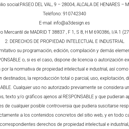
ilio social:PASEO DEL VAL, 9 – 28004, ALCALA DE HENARES – 
Teléfono: 910742340
E-mail: info@a3design.es
ro Mercantil de MADRID T 38837 , F 1, S 8, H M 690386, I/A 1 (27
2. DERECHOS DE PROPIEDAD INTELECTUAL E INDUSTRIAL
o limitativo su programación, edición, compilación y demás elem
PONSABLE o, si es el caso, dispone de licencia o autorización e
or la normativa de propiedad intelectual e industrial, así como 
 destinados, la reproducción total o parcial, uso, explotación, 
NSABLE. Cualquier uso no autorizado previamente se considera u
otipos, texto y/o gráficos ajenos al RESPONSABLE y que pudieran a
es de cualquier posible controversia que pudiera suscitarse r
tamente a los contenidos concretos del sitio web, y en todo caso 
rrespondientes derechos de propiedad intelectual e industrial, 